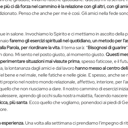
e più ci dà forza nel cammino è la relazione con gli altri, con gli ami
izionato. Penso che anche per me è così. Gli amici nella fede son
ue in salone. Invochiamo lo Spirito e ci mettiamo in ascolto della p
naio 
faremo gli esercizi spirituali nel quotidiano, un metodo per l’as
lla Parola, per riordinare la vita.
 Il tema sarà: “
Bisognosi di guarire
”
n dono. Mi sento nel posto giusto, al momento giusto. 
Questi mes
 sperimentare situazioni mai vissute prima
, spesso faticose, e il fu
ia, la lontananza dagli amici e dal lavoro
 hanno messo al centro dell
Nel bene e nel male, nelle fatiche e nelle gioie. E spesso, anche se
i proprio nel nostro mondo relazionale, affettivo, interiore, per l
ello che non riusciamo a dare. Il nostro cammino di esercizi inizia 
alessere, aprendo gli occhi sulla nostra malattia, facendo nascere i
ricca, più santa
. Ecco quello che vogliamo, ponendoci ai piedi di G
uore.
a esperienza.
 Una volta alla settimana ci prendiamo l’impegno di rita