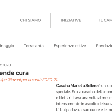
CHI SIAMO
INIZIATIVE
IL CA
rinaggio
Terrasanta
Esperienze estive
Fondazi
et 2020
co coronavirus
Incontri adulti
Condivisioni
Gi
prende cura
uipe Giovani per la carità 2020-21.
Cascina Mariet a Sellere 
è un lu
speciale. Era la cascina della no
e lì lei si ritirava una volta al mes
intensamente in ascolto del suo
Lì Lui parlava al suo cuore e le mo