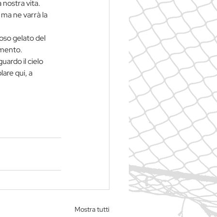
 nostra vita. 
 ma ne varrà la 
oso gelato del 
imento. 
ardo il cielo 
lare qui, a 
Mostra tutti