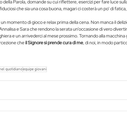
 della Parola, domande su cui riflettere, esercizi per fare luce sulla
duciosi che sia una cosa buona, magari ci costerà un po’ di fatica,
 un momento di gioco e relax prima della cena. Non manca il delizi
i Annalisa e Sara che rendono la serata un’occasione di vero divert
iera e un arrivederci al mese prossimo. Tornando alla macchina gu
ercezione che
 il Signore si prende cura di me
, di noi, in modo partico
 nel quotidiano
equipe giovani