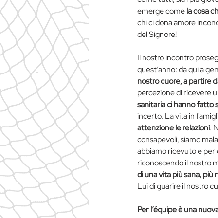
emerge come 
la cosa ch
chi ci dona amore incond
del Signore!
Il nostro incontro proseg
quest’anno: da qui a gen
nostro cuore, a partire da
percezione di ricevere u
sanitaria ci hanno fatto
incerto. La vita in famigl
attenzione le relazioni
. 
consapevoli, siamo malat
abbiamo ricevuto e per qu
riconoscendo il nostro m
di una vita più sana, più 
Lui di guarire il nostro c
Per l’équipe è una nuov