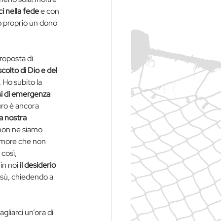
ci nella fede
 e con 
o proprio un dono 
roposta di 
colto di Dio e del 
. Ho subito la 
i di emergenza 
turo è ancora 
a nostra 
 non ne siamo 
’amore che non 
così, 
n noi 
il desiderio 
esù, chiedendo a 
gliarci un’ora di 