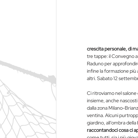
crescita personale, di ma
tre tappe: il Convegno a 
Raduno per approfondire a
infine la formazione più
altri. Sabato 12 settem
Ci ritroviamo nel salone d
insieme, anche nascosti da
dalla zona Milano-Brianz
ventina. Alcuni purtroppo
giardino, all’ombra dell
raccontandoci cosa ci ap
come tutti, sia i più gio