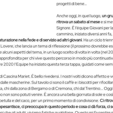
progetti di bene…
Anche oggi, in quel luogo,
 un gru
ritrova un sabato al mese
 e si me
Signore. È l’équipe Giovani per l
cammino, iniziato diversi anni fa, 
turazione nella fede e di servizio ad altri giovani
. Ha un ciclo trien
Lovere, che lancia un tema di riflessione (il prossimo dovrebbe ess
lcuni aspetti del tema, in un luogo scelto di volta in volta (nel 202
 approfondita per chi vive questo percorso in modo più continuativo 
bre 2020 l’Equipe ha iniziato questa terza tappa, guidati come se
i Cascina Mariet. È bello rivedersi. I nostri volti dicono affetto e vo
lle mascherine. Sul tavolo ci sono il caffè e i biscotti per rifocillar
a, chi dalla zona di Bergamo o di Cremona, chi dal Trentino... Oggi
 non sono potuti venire. È ancora una bella giornata di sole e così
a betulla e del caco, per un primo momento di condivisione. 
Ci ritro
pesantisce, ci preoccupa in questo periodo e cosa ci dà forza, ci s
vani che gli adulti, viviamo fatiche quotidiane. Questo mi fa sentire 