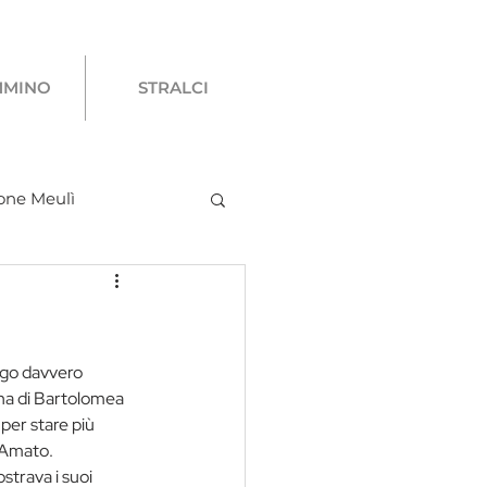
MMINO
STRALCI
one Meulì
ovani
ogo davvero 
nna di Bartolomea 
e per stare più 
 Amato. 
strava i suoi 