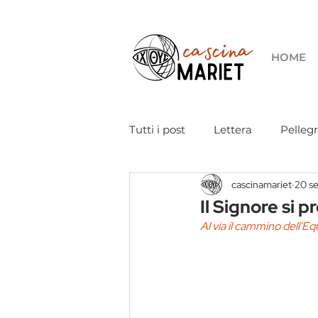
HOME
Tutti i post
Lettera
Pelleg
cascinamariet
20 s
Coronavirus
Papa Frances
Il Signore si 
Al via il cammino dell'Eq
Suore di carità
Eventi