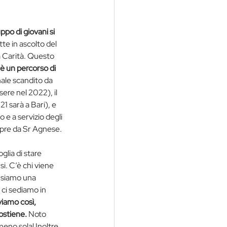
ppo di giovani si 
tte in ascolto del 
a Carità. Questo 
è un percorso di 
nale scandito da 
ere nel 2022), il 
1 sarà a Bari), e 
e a servizio degli 
mpre da Sr Agnese.
glia di stare 
si. C’è chi viene 
 siamo una 
 ci sediamo in 
viamo così, 
ostiene.
 Noto 
meno sola! Inoltre 