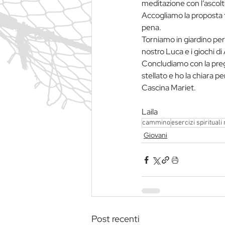
meditazione con l’ascolto
Accogliamo la proposta fi
pena.
Torniamo in giardino per
nostro Luca e i giochi d
Concludiamo con la pregh
stellato e ho la chiara p
Cascina Mariet.
Laila
cammino
esercizi spirituali
Giovani
Post recenti