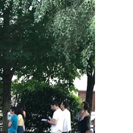
Coronavirus
Papa
Francesco
coronavirus
Incontri
adulti
Condivisioni
Giovani
Suore di
carità
Eventi