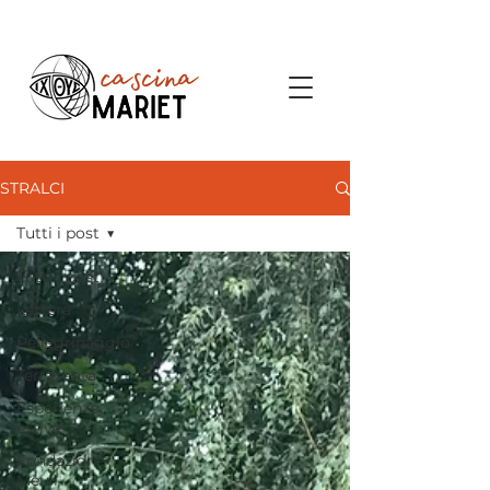
STRALCI
Tutti i post
Tutti i post
Lettera
Pellegrinaggio
Terrasanta
Esperienze
estive
Fondazione
Meulì