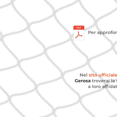
Per approfon
Nel
sito ufficial
Gerosa
troverai la
a loro affida