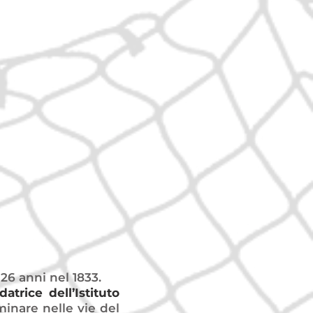
dettina).
i, noci e
utteti, di
e volte
rra e
ielo
piccole
one
26 anni nel 1833.
atrice dell’Istituto
nare nelle vie del