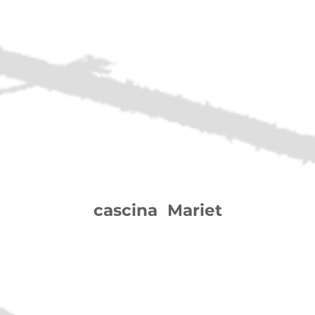
) sostiene il cammino di giovani, giovani coppie e
rtolomea attraverso un legame di comunione e d
akonia
.
Mariet è un po’ come ripercorrere l’itinerario 
nio
, nata a Lovere nel 1807, giovane affascinata d
re di carità (dette di Maria Bambina)
.
da Lovere a cascina Mariet, dove abitava la sua n
e esiste tutt’ora. Questo luogo era per lei il 'dolce
e il suo Signore e la profondità del suo cuore; qui
le giovani amiche per momenti di fraternità e preg
cascina Mariet
La campagna
Il nome di
Sellere
deriva da
Celle
te
medioevale usato per indicare un ins