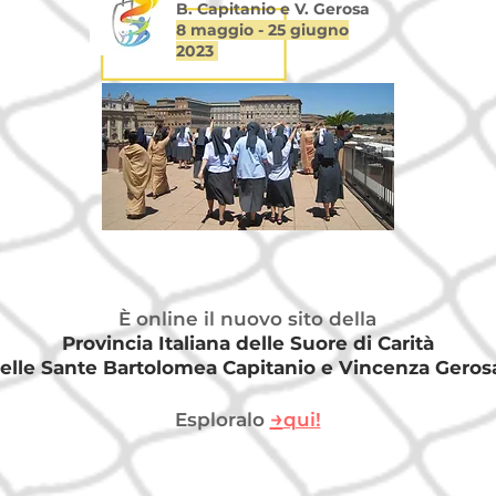
B. Capitanio e V. Gerosa
8 maggio - 25 giugno
2023
È online il nuovo sito della
Provincia Italiana delle
Suore di Carità
elle Sante Bartolomea Capitanio e Vincenza Geros
→
Esploralo
qui!