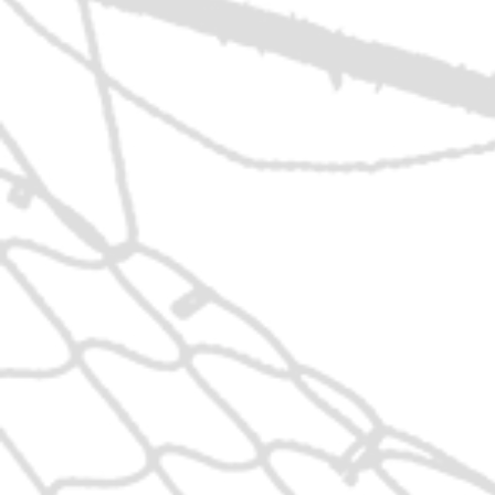
Capitanio e Gerosa
del carisma di Ba
preso il nome di
di
Visitare cascina 
Bartolomea Capita
fondatrice delle
suo
Bartolomea veniva 
piedi un sentiero ch
sostare ad ascoltar
anche le ragazze e 