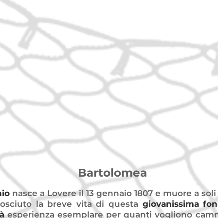
agricolo di proprietà monastica (bene
Prati, boschi di faggi, tigli e roveri, gels
castagni. Nè mancano coltivazioni di fr
orti e, in particolare, della vite. Quant
Bartolomea avrà calpestato questa te
guardato l’erba e i fiori del campo, il c
azzurro e le montagne. Anche queste 
cose sono state per lei segno, rivelazi
dell’amore provvidente del Padre.
Bartolomea
nio
nasce a Lovere il 13 gennaio 1807 e muore a soli 
osciuto la breve vita di questa
giovanissima fond
à
esperienza esemplare per quanti vogliono cammi