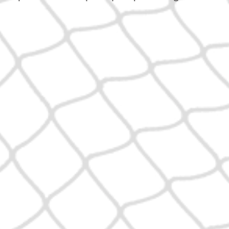
olomea
scia il monastero
se
, nel quale aveva
uattro anni come
r altri due come
educatrice. Qualche
eggendo la sua storia,
Dio l’abbia raggiunta
azioni, fatti, incontri.