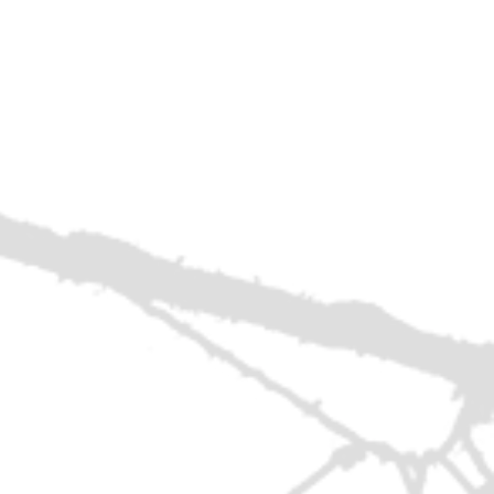
 famiglie nel solco
i confronto che ha
dell’anima di
Santa
all’amore di Gesù e
onna, percorrendo a
 ritiro', dove amava
 le piaceva condurre
hiera.
rmine
ediamento