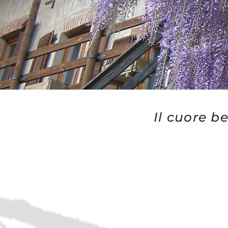
Il cuore be
Cascina Mariet, a Se
suore di carità
. Qu
condivisione, dialo
formativi per ragazz
Un gruppo di adulti