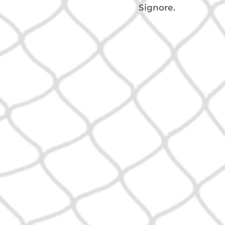
Signore.
Io Bart
A 17 anni
la
delle Claris
vissuto per q
studente e pe
giovanissima 
anno dopo, ril
coglierà come 
attraverso situ