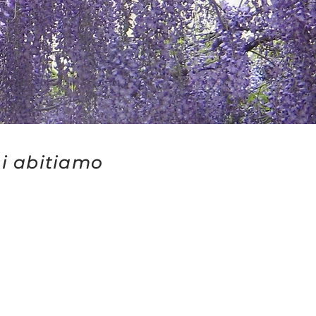
cui abitiamo
 da
una comunità di
ivendo momenti di
eparazione di eventi
irituale delle sante