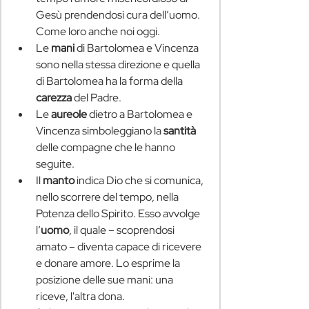
Gesù prendendosi cura dell’uomo. 
Come loro anche noi oggi.
Le 
mani
 di Bartolomea e Vincenza 
sono nella stessa direzione e quella 
di Bartolomea ha la forma della 
carezza
 del Padre.
Le 
aureole
 dietro a Bartolomea e 
Vincenza simboleggiano la 
santità 
delle compagne che le hanno 
seguite.
Il 
manto
 indica Dio che si comunica, 
nello scorrere del tempo, nella 
Potenza dello Spirito. Esso avvolge 
l’
uomo
, il quale – scoprendosi 
amato – diventa capace di ricevere 
e donare amore. Lo esprime la 
posizione delle sue mani: una 
riceve, l'altra dona.