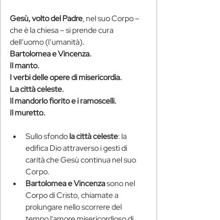
Gesù, volto del Padre
, nel suo Corpo – 
che è la chiesa – si prende cura 
dell’uomo (l’umanità).
Bartolomea e Vincenza.
Il manto.
I verbi delle opere di misericordia.
La città celeste. 
Il mandorlo fiorito e i ramoscelli.
Il muretto.
Sullo sfondo
 la città celeste
: la 
edifica Dio attraverso i gesti di 
carità che Gesù continua nel suo 
Corpo.
Bartolomea e Vincenza
 sono nel 
Corpo di Cristo, chiamate a 
prolungare nello scorrere del 
tempo l'amore misericordioso di 