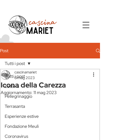
Post
Tutti i post
cascinamariet
Tutti i post
6 mag 2023
Icona della Carezza
Lettera
Aggiornamento:
11 mag 2023
Pellegrinaggio
Terrasanta
Esperienze estive
Fondazione Meulì
Coronavirus