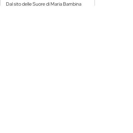
Dal sito delle Suore di Maria Bambina
https://www.suoredimariabambina.org/
Suore di carità
Mostra tutti
Post recenti