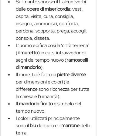
Sul manto sono scritti alcuni verbi 
delle 
opere di misericordia
: vesti, 
ospita, visita, cura, consiglia, 
insegna, ammonisci, conforta, 
perdona, sopporta, prega, accogli, 
consola, disseta.
L’uomo edifica così la ‘città terrena’ 
(
il muretto
) in cui si intravvedono i 
segni del tempo nuovo (
ramoscelli 
di mandorlo
).
Il muretto è fatto di 
pietre diverse
per dimensioni e colori (le 
differenze sono ricchezza per tutta 
la chiesa e l’umanità).
Il 
mandorlo fiorito
 è simbolo del 
tempo nuovo.
I colori utilizzati principalmente 
sono il
 blu
 del cielo e il 
marrone
 della 
terra.