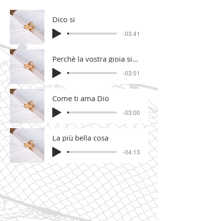
Dico si
-03:41
Perchè la vostra gioia sia piena
-03:51
Come ti ama Dio
-03:00
La più bella cosa
-04:13