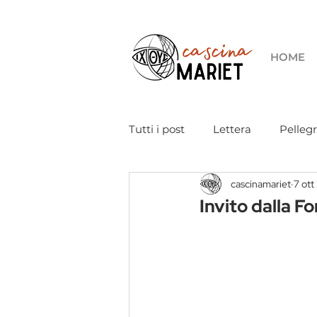
HOME
Tutti i post
Lettera
Pelleg
cascinamariet
7 ott
Coronavirus
Papa Frances
Invito dalla F
Suore di carità
Eventi