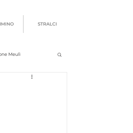
MMINO
STRALCI
one Meulì
ovani