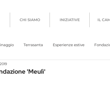
CHI SIAMO
INIZIATIVE
IL CA
rinaggio
Terrasanta
Esperienze estive
Fondazi
 2019
co coronavirus
Incontri adulti
Condivisioni
Gi
ondazione 'Meulì'