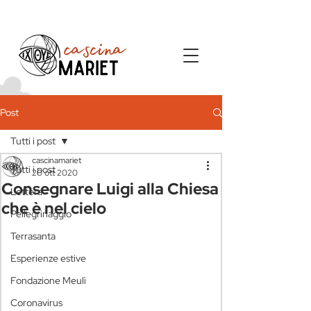
Post
Tutti i post
cascinamariet
Tutti i post
20 ott 2020
Consegnare Luigi alla Chiesa
Lettera
che è nel cielo
Pellegrinaggio
Terrasanta
Esperienze estive
Fondazione Meulì
Coronavirus