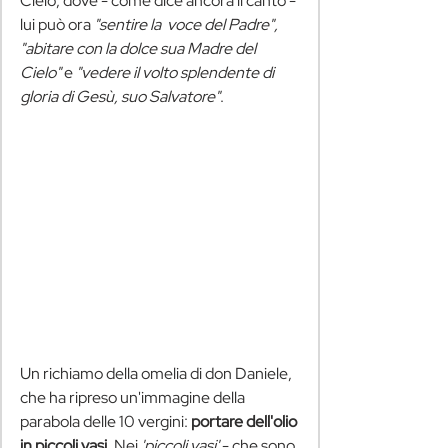
Cielo, dove - come dice ancora il canto - 
lui può ora 
"sentire la  voce del Padre", 
"abitare con la dolce sua Madre del 
Cielo"
 e 
"vedere il volto splendente di 
gloria di Gesù, suo Salvatore"
. 
Un richiamo della omelia di don Daniele, 
che ha ripreso un'immagine della 
parabola delle 10 vergini: 
portare dell'olio 
in piccoli vasi. 
Nei 
'piccoli vasi'
 - che sono 